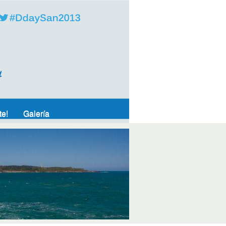
AddthisTwtter
te!
Galería