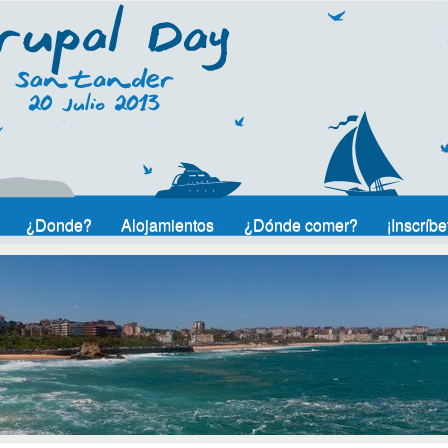
Pasar al
contenido
principal
¿Donde?
Alojamientos
¿Dónde comer?
¡Inscríbe